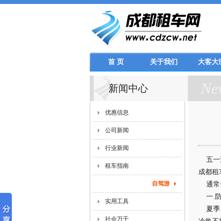
首 页
关于我们
大客大
Ne
新闻中心
优惠信息
公司新闻
行业新闻
五一过
租车指南
成都租
自驾游
通常一
一.防
实用工具
夏季，
社会万千