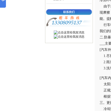
冷热不
由于刹
现摩擦
能。提
行车中
我们的
二.防
___
[汽车外
1.尽
2.雨
3.洗
[汽车内
太阳光
正规汽
根据需
三。更
冷却液