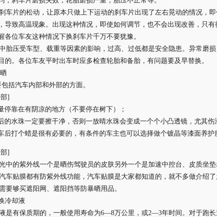
均，刹车片磨损失效，轮胎磨损严重，胎压不正常等。
车片的松动，让原本只做上下运动的刹车片出现了左右晃动的情况，即
，导致高温现象。出现这种情况，即使如何调节，也不会出现改善，只有
醒各位车友这种情况下换刹车片千万不要犹豫。
胎压受车型、载重等因素的影响，过高、过低都是安全隐患。异常磨损
目的。各位车友平时出车时应多检查轮胎和备胎，有问题要及早替换。
暴晒
主要包括汽车内部和外部的方面。
部]
量停靠在有阴凉的地方（不要停在树下）；
后的水珠一定要擦干净，否则一放晴水珠会变成一个个小凸透镜，尤其伤
车后打个蜡是很有必要的，有条件的车主也可以选择做个镀晶等漆面养护
部]
中的紫外线一个是晒伤驾驶员的皮肤另外一个是加速中控台、皮质坐垫
车贴膜都有防紫外线功能，汽车贴膜是大家都知道的，就不多做介绍了
要够买遮阳网、遮阳挡等防暴晒用品。
换冷却液
是有保质期的，一般使用寿命为6—8万公里，或2—3年时间。对于跑