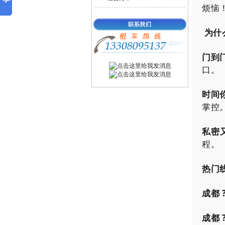
烦恼
为什
门到
口。
时间
掌控
私密
程。
热门
成都 
成都 