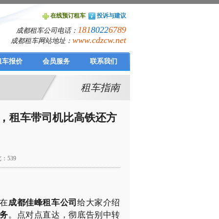
在线预订租车
投诉与建议
181
8022
6789
成都租车公司电话：
www.cdzcw.net
成都租车网站地址：
租车报价
会员服务
联系我们
租车指南
，租车带司机比高铁还方
览：539
在
成都佳峰租车公司
给大家介绍
务
。点对点直达，彻底告别中转