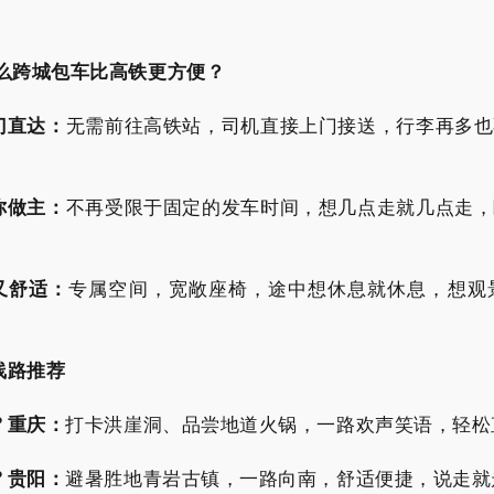
！
么跨城包车比高铁更方便？
门直达：
无需前往高铁站，司机直接上门接送，行李再多也
你做主：
不再受限于固定的发车时间，想几点走就几点走，
。
又舒适：
专属空间，宽敞座椅，途中想休息就休息，想观
线路推荐
? 重庆：
打卡洪崖洞、品尝地道火锅，一路欢声笑语，轻松
? 贵阳：
避暑胜地青岩古镇，一路向南，舒适便捷，说走就