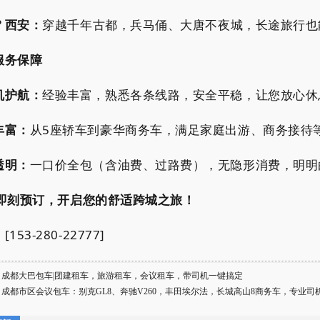
? 西安：
穿越千年古都，兵马俑、大唐不夜城，长途旅行也
服务保障
机护航：
经验丰富，熟悉各条线路，安全平稳，让您放心休
丰富：
从5座轿车到豪华商务车，满足家庭出游、商务接待
透明：
一口价全包（含油费、过路费），无隐形消费，明明
? 即刻预订，开启您的舒适跨城之旅！
153-280-22777]
：
成都大巴包车|团建租车，旅游租车，会议租车，带司机一键搞定
：
成都市区会议包车：别克GL8、奔驰V260，丰田埃尔法，长城高山8商务车，专业