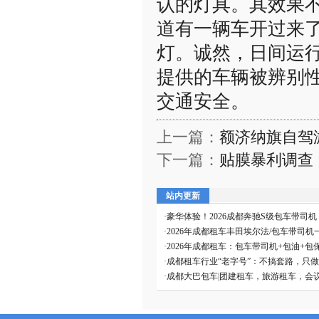
认的灯具。其效果
道有一辆车开过来
灯。诚然，日间运
提供的车辆被辨别
交通安全。
上一篇：
额济纳旗自驾
下一篇：
贴膜暴利调查 
站内更新
·
豪华体验！2026成都奔驰S级包车带司
·
2026年成都租车丰田埃尔法/包车带司机
·
2026年成都租车：包车带司机+包油+包
·
成都租车行业“老字号”：不搞套路，只
·
成都大巴包车|团建租车，旅游租车，会