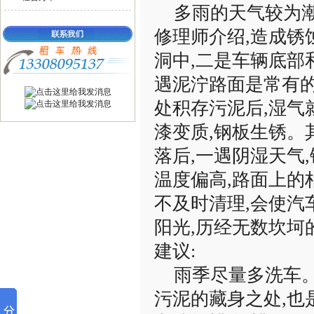
多雨的天气较为潮
修理师介绍,造成锈
洞中,二是车辆底部
遇泥泞路面是常有的
处积存污泥后,湿气
漆变质,钢板生锈。
落后,一遇阴湿天气
温度偏高,路面上的
不及时清理,会使汽
阳光,历经无数坎坷
建议:
雨季尽量多洗车。
污泥的藏身之处,也