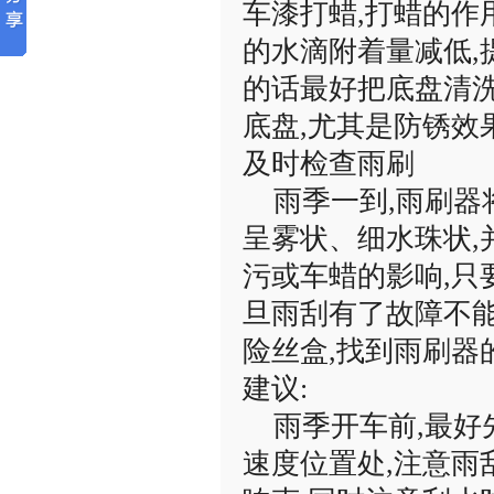
车漆打蜡,打蜡的作
的水滴附着量减低
的话最好把底盘清洗
底盘,尤其是防锈效
及时检查雨刷
雨季一到,雨刷器
呈雾状、细水珠状,
污或车蜡的影响,
旦雨刮有了故障不能
险丝盒,找到雨刷器
建议:
雨季开车前,最好
速度位置处,注意