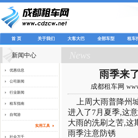
首 页
关于我们
大客大巴
全部车型
租车
News
新闻中心
优惠信息
雨季来
公司新闻
成都租车网 www.c
行业新闻
上周大雨普降州城
租车指南
进入了7月夏季,这
自驾游
大雨的洗刷之苦,这
实用工具
雨季注意防锈
社会万千