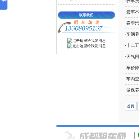
·
养车费
·
爱车不
·
春季汽
·
车辆养
·
十二
·
天气回
·
车价降
·
车内
·
做保
首页