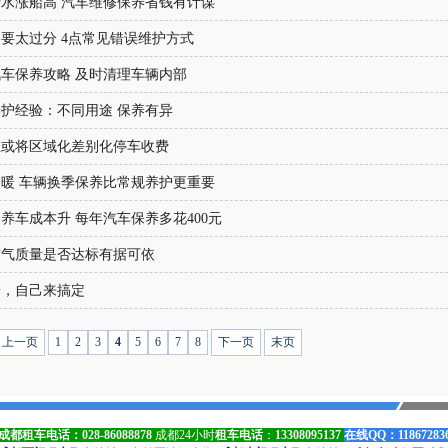
水涨船高 汽车维修保养省钱有计谋
要太过分 4点常见错误维护方式
车保养攻略 及时清理车辆内部
护经验：不同用途 保养有异
五或将区域化差别化停车收费
暖 车辆换季保养比常规养护更重要
养车成本升 每年汽车保养多花400元
空气质量是否达标有据可依
养，自己来搞定
上一页
1
2
3
4
5
6
7
8
下一页
末页
成都租车电话：
028-86088878
成都24
小时
租车电话
：
13308095137
在线QQ：11867283