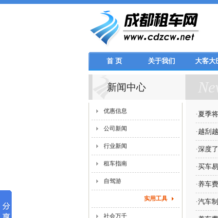
首 页
关于我们
大客大
Ne
新闻中心
优惠信息
·
夏季将
公司新闻
·
越刮越
行业新闻
·
深度了
租车指南
·
买车易
自驾游
·
养车费
实用工具
·
汽车
社会万千