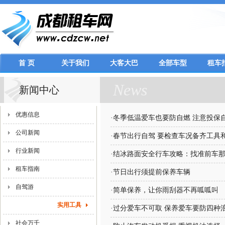
首 页
关于我们
大客大巴
全部车型
租车
News
新闻中心
优惠信息
·
冬季低温爱车也要防自燃 注意投保
公司新闻
·
春节出行自驾 要检查车况备齐工具
行业新闻
·
结冰路面安全行车攻略：找准前车
租车指南
·
节日出行须提前保养车辆
自驾游
·
简单保养，让你雨刮器不再呱呱叫
实用工具
·
过分爱车不可取 保养爱车要防四种
社会万千