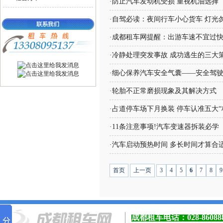
·
防止汽车发动机受损 重视机油选择
·
自驾必读：夜间行车小心货车 灯光
·
成都租车网提醒：出游车速不宜过
·
冷静处理突发事故 成功逃生的三大
·
细心保养汽车安全气囊——安全驾
·
轮胎不正常磨损现象及其解决方式
·
占道停车场下月换装 停车认准五大“
·
11条注意事项!汽车变速器拆装必学
·
汽车启动预热时间 多长时间才算合
首页
上一页
3
4
5
6
7
8
9
成都租车电话：
028-8608