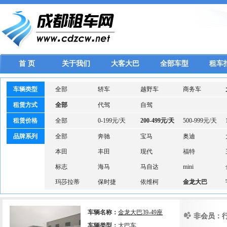
首 页
关于我们
大客大巴
全部车型
租车
车辆类型
全部
轿车
越野车
商务车
租赁方式
全部
代驾
自驾
租赁价格
全部
0-199元/天
200-499元/天
500-999元/天
品牌系列
全部
奔驰
宝马
奥迪
本田
丰田
现代
福特
标志
海马
马自达
mini
玛莎拉蒂
保时捷
依维柯
金龙大巴
车辆名称：
金龙大巴39-49座
非会员：
车辆类型：
大巴车