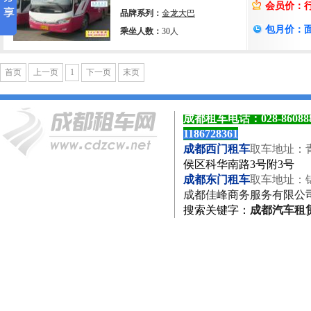
会员价：
品牌系列：
金龙大巴
包月价：
乘坐人数：
30人
首页
上一页
1
下一页
末页
成都租车电话：
028-8608
1186728361
成都西门租车
取车地址：
侯区科华南路3号附3号
成都东门租车
取车地址：
成都佳峰商务服务有限公
搜索关键字
：
成都汽车租