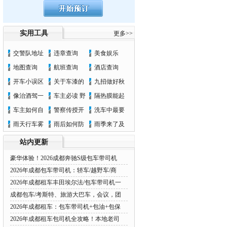
实用工具
更多>>
交警队地址
违章查询
美食娱乐
地图查询
航班查询
酒店查询
开车小误区
关于车漆的
九招做好秋
像治酒驾一
车主必读 野
隔热膜能起
车主如何自
警察传授开
洗车中最要
雨天行车雾
雨后如何防
雨季来了及
站内更新
豪华体验！2026成都奔驰S级包车带司机
2026年成都包车带司机：轿车/越野车/商
2026年成都租车丰田埃尔法/包车带司机一
成都包车/考斯特、旅游大巴车，会议，团
2026年成都租车：包车带司机+包油+包保
2026年成都租车包司机全攻略！本地老司