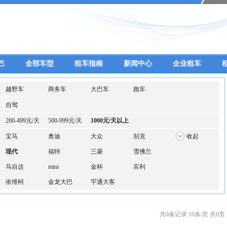
巴
全部车型
租车指南
新闻中心
企业租车
越野车
商务车
大巴车
跑车
自驾
200-499元/天
500-999元/天
1000元/天以上
宝马
奥迪
大众
别克
收起
现代
福特
三菱
雪佛兰
马自达
mini
金杯
宾利
依维柯
金龙大巴
宇通大客
共0条记录 10条/页 共0页