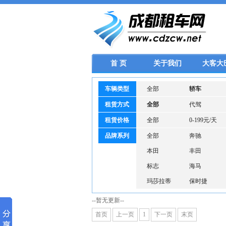
首 页
关于我们
大客大
车辆类型
全部
轿车
租赁方式
全部
代驾
租赁价格
全部
0-199元/天
品牌系列
全部
奔驰
本田
丰田
标志
海马
玛莎拉蒂
保时捷
--暂无更新--
首页
上一页
1
下一页
末页