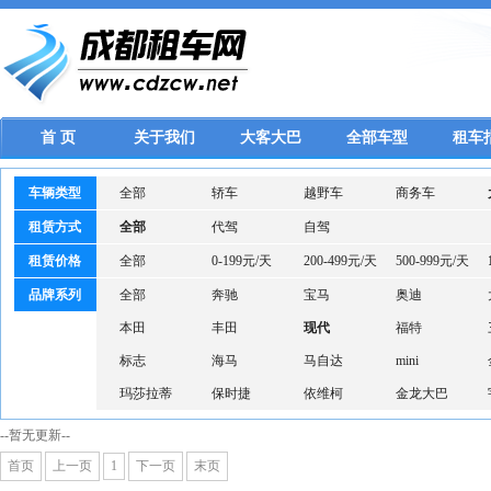
首 页
关于我们
大客大巴
全部车型
租车
车辆类型
全部
轿车
越野车
商务车
租赁方式
全部
代驾
自驾
租赁价格
全部
0-199元/天
200-499元/天
500-999元/天
品牌系列
全部
奔驰
宝马
奥迪
本田
丰田
现代
福特
标志
海马
马自达
mini
玛莎拉蒂
保时捷
依维柯
金龙大巴
--暂无更新--
首页
上一页
1
下一页
末页