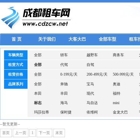
首 页
关于我们
大客大巴
全部车型
租车
车辆类型
全部
轿车
越野车
商务车
租赁方式
全部
代驾
自驾
租赁价格
全部
0-199元/天
200-499元/天
500-999元/天
品牌系列
全部
奔驰
宝马
奥迪
本田
丰田
现代
福特
标志
海马
马自达
mini
玛莎拉蒂
保时捷
依维柯
金龙大巴
--暂无更新--
首页
上一页
1
下一页
末页