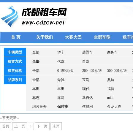
首 页
关于我们
大客大巴
全部车型
租车
车辆类型
全部
轿车
越野车
商务车
租赁方式
全部
代驾
自驾
租赁价格
全部
0-199元/天
200-499元/天
500-999元/天
品牌系列
全部
奔驰
宝马
奥迪
本田
丰田
现代
福特
标志
海马
马自达
mini
玛莎拉蒂
保时捷
依维柯
金龙大巴
--暂无更新--
首页
上一页
1
下一页
末页